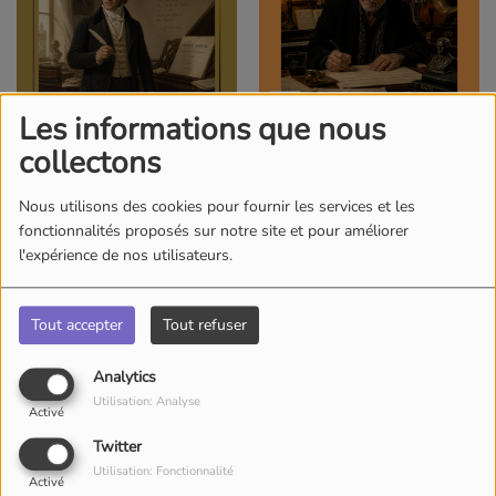
Les informations que nous
collectons
RADIO TIPS - Andreas
RADIO TIPS - Jorge
Romberg: Quatuor op.21/1
Grundmann: Concerto pour
violoncelle
Nous utilisons des cookies pour fournir les services et les
fonctionnalités proposés sur notre site et pour améliorer
l'expérience de nos utilisateurs.
PRODUCTIONS (FCE-LU.COM)
Tout accepter
Tout refuser
Analytics
Utilisation: Analyse
Activé
Twitter
Utilisation: Fonctionnalité
Activé