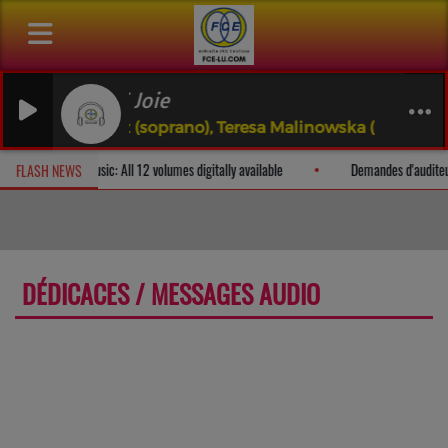
ASSENET Joie
anièle Patz (soprano), Teresa Malinowska (mezzo), Carol
mail
The Art of Music: All 12 volumes digitally available
Demande
FLASH NEWS
DÉDICACES / MESSAGES AUDIO