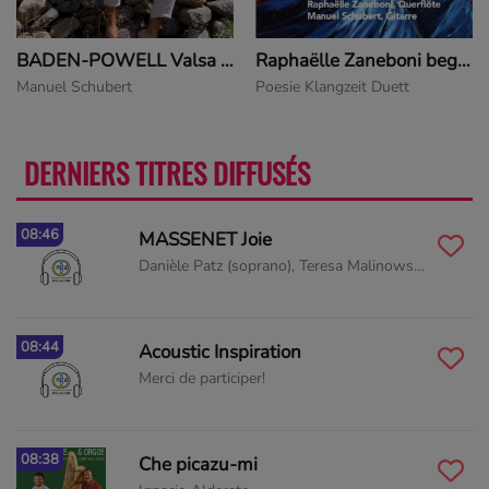
Raphaëlle Zaneboni begrüßt Manuel Schubert
Astor PIAZZOLLA Bordel, Night-Club (Histoire du Tango, I / III)
Poesie Klangzeit Duett
Poesie Klangzeit Duett: Raphaëlle Zaneboni & Manuel Schubert
DERNIERS TITRES DIFFUSÉS
PLUS
08:46
MASSENET Joie
Danièle Patz (soprano), Teresa Malinowska (mezzo), Carolina Valbuena
08:44
Acoustic Inspiration
Merci de participer!
08:38
Che picazu-mi