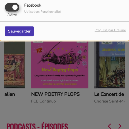
Facebook
Utilisation: Fonctionnalité
Activé
Aus dem Leben einer Abenteurerin
Playlist NUMBER ONE
Idoia Bengoa
FCE Continuo (Spotify)
Propulsé par Orejime
Sauvegarder
NEW POETRY PLOPS
Le Concert de Printemps 2023
FCE Continuo
Chorale Saint-Michel
PODCASTS - ÉPISODES