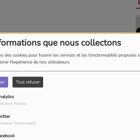
formations que nous collectons
s des cookies pour fournir les services et les fonctionnalités proposés s
orer l'expérience de nos utilisateurs.
ter
Tout refuser
nalytics
ilisation: Analyse
cherche par date
witter
ilisation: Fonctionnalité
acebook