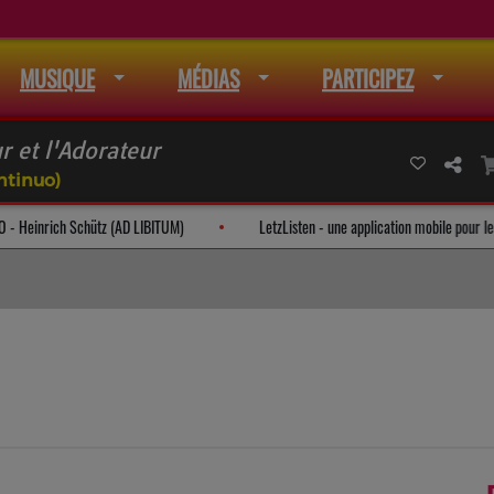
MUSIQUE
MÉDIAS
PARTICIPEZ
 et l'Adorateur
ntinuo)
NO - Heinrich Schütz (AD LIBITUM)
LetzListen - une application mobile pou