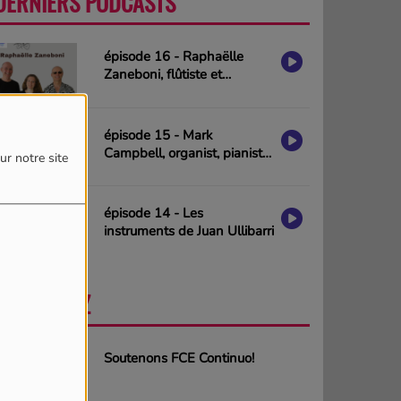
DERNIERS PODCASTS
PLUS
épisode 16 - Raphaëlle
Zaneboni, flûtiste et
compositrice
épisode 15 - Mark
Campbell, organist, pianist
ur notre site
& composer (interview in
english)
épisode 14 - Les
instruments de Juan Ullibarri
PARTICIPEZ
PLUS
Soutenons FCE Continuo!