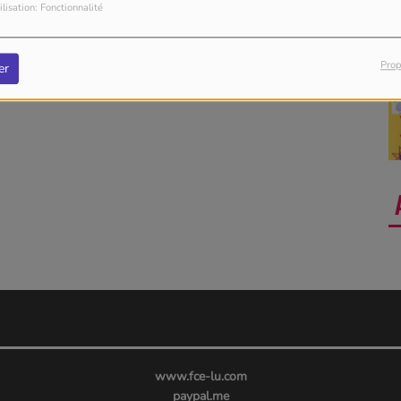
ilisation: Fonctionnalité
Prop
er
www.fce-lu.com
paypal.me