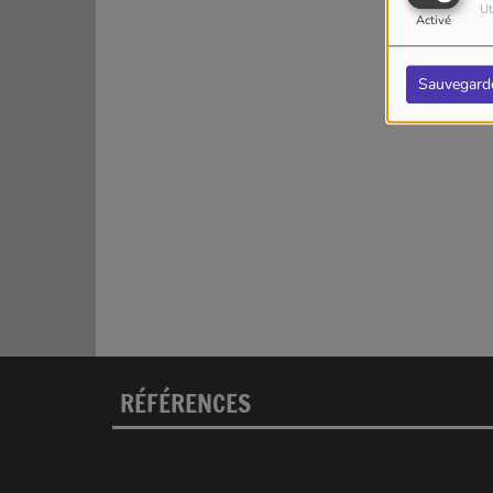
Ut
Activé
Sauvegard
RÉFÉRENCES