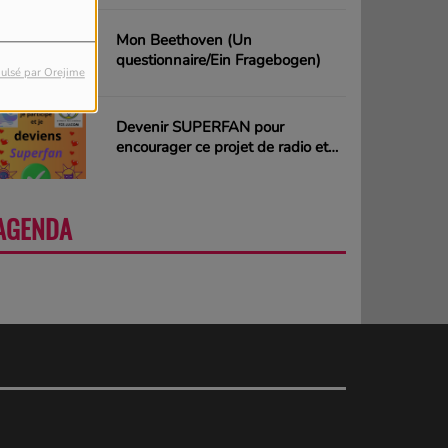
Mon Beethoven (Un
questionnaire/Ein Fragebogen)
ulsé par Orejime
Devenir SUPERFAN pour
encourager ce projet de radio et
gagner des CD ou des cartes
cadeaux
AGENDA
PLUS