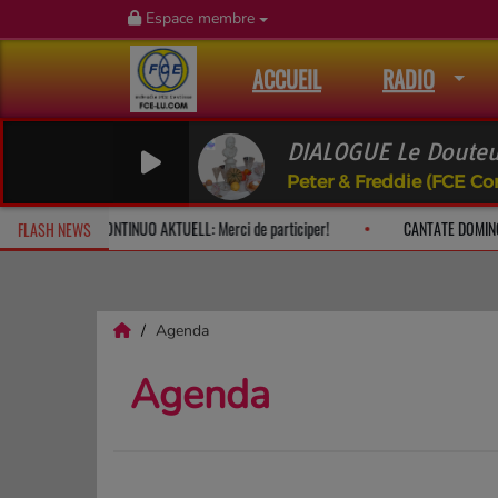
Espace membre
ACCUEIL
RADIO
DIALOGUE Le Douteur
Peter & Freddie (FCE Co
e à 10h
CONTINUO AKTUELL: Merci de participer!
CANTATE DOMI
FLASH NEWS
Agenda
Agenda