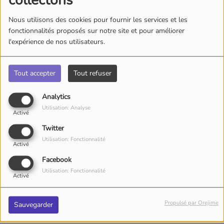
collectons
Nous utilisons des cookies pour fournir les services et les
fonctionnalités proposés sur notre site et pour améliorer
l'expérience de nos utilisateurs.
Tout accepter
Tout refuser
Analytics
Utilisation: Analyse
Activé
Twitter
Utilisation: Fonctionnalité
DIMANCHE, DE 12:00 À 14:00
Activé
Facebook
Utilisation: Fonctionnalité
Activé
Tout comme... attend vos suggestions!
Propulsé par Orejime
Sauvegarder
Animateur(s) de l’émission