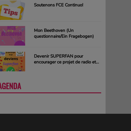
Soutenons FCE Continuo!
Mon Beethoven (Un
questionnaire/Ein Fragebogen)
Devenir SUPERFAN pour
encourager ce projet de radio et
gagner des CD ou des cartes
cadeaux
AGENDA
PLUS