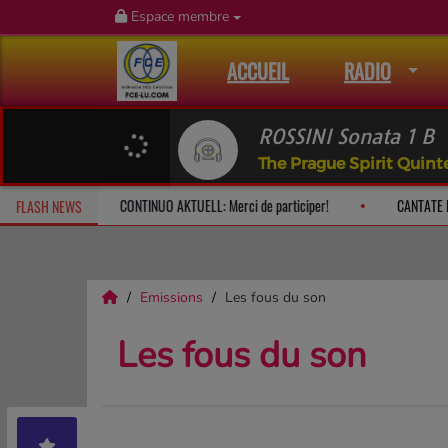
Espace membre
ACCUEIL
RADIO
ROSSINI Sonata 1 B
The Prague Spirit Quint
: le dimanche à 10h
CONTINUO AKTUELL: Merci de participer!
C
FLASH NEWS
Emissions
Les fous du son
Les fous du son