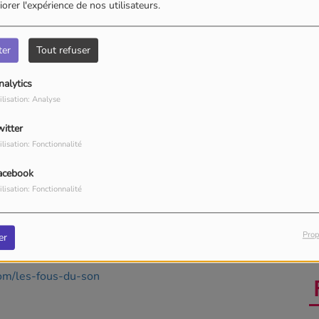
orer l'expérience de nos utilisateurs.
ter
Tout refuser
nalytics
ilisation: Analyse
witter
ilisation: Fonctionnalité
acebook
ilisation: Fonctionnalité
Prop
er
com/les-fous-du-son