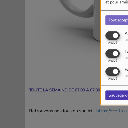
et pour améli
Tout accep
A
Ut
Activé
T
Ut
Activé
F
Ut
Activé
TOUTE LA SEMAINE, DE 07:00 À 07:30
Sauvegard
Retrouvons nos fous du son ici -
https://fce-lu.