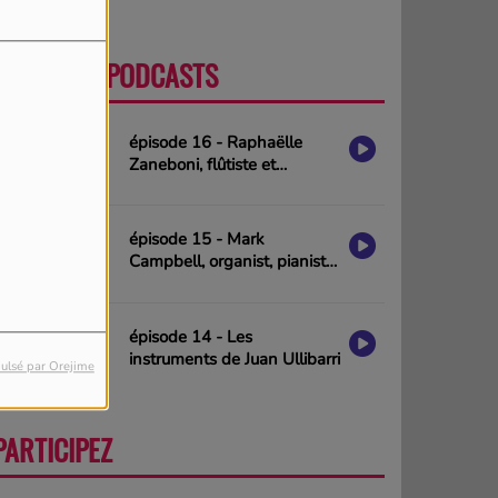
DERNIERS PODCASTS
PLUS
épisode 16 - Raphaëlle
Zaneboni, flûtiste et
compositrice
épisode 15 - Mark
Campbell, organist, pianist
& composer (interview in
english)
épisode 14 - Les
instruments de Juan Ullibarri
ulsé par Orejime
PARTICIPEZ
PLUS