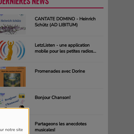
DERNIÈRES NEWS
PLUS
CANTATE DOMINO - Heinrich
Schütz (AD LIBITUM)
LetzListen - une application
mobile pour les petites radios
luxembourgeoises
Promenades avec Dorine
Bonjour Chanson!
Partageons les anecdotes
musicales!
ur notre site