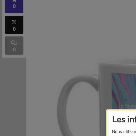
0
0
0
Les in
Nous utilison