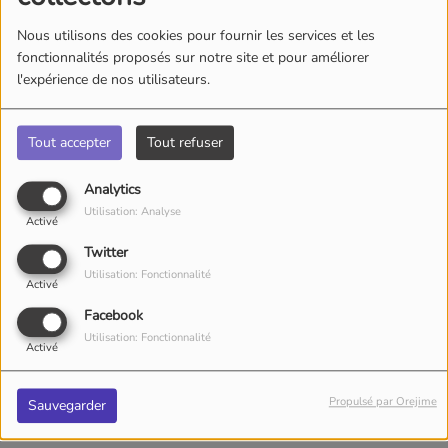
Nous utilisons des cookies pour fournir les services et les
fonctionnalités proposés sur notre site et pour améliorer
l'expérience de nos utilisateurs.
Tout accepter
Tout refuser
Analytics
Utilisation: Analyse
Activé
Twitter
Utilisation: Fonctionnalité
Activé
Facebook
Utilisation: Fonctionnalité
Activé
JEUDI, DE 15:00 À 16:00
Propulsé par Orejime
Sauvegarder