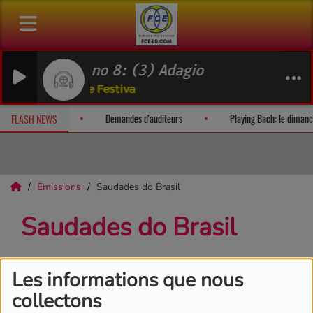
 Symphonie no 8: (3) Adagio
er, Philharmonie Festiva
digitally available
Demandes d'auditeurs
Playing Bach: le dima
FLASH NEWS
Emissions
Saudades do Brasil
Saudades do Brasil
Les informations que nous
collectons