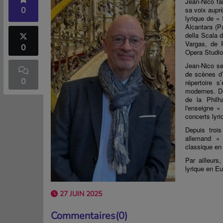
Jean-Nico fa
0
sa voix aupr
lyrique de «
Alcantara (P
della Scala 
Vargas, de 
0
Opera Studio
Jean-Nico
se
de scènes d’
0
répertoire 
modernes. De
de la Phil
l'enseigne «
concerts lyr
Depuis trois
allemand « 
classique en
Par ailleurs
lyrique en E
27 JUIN 2025
Commentaires(0)