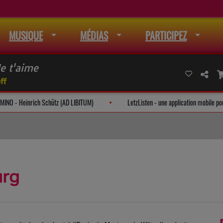
MUSIQUE
MÉDIAS
PARTICIPEZ
e t'aime
ff
CANTATE DOMINO - Heinrich Schütz (AD LIBITUM)
LetzListen - une applicat
urg