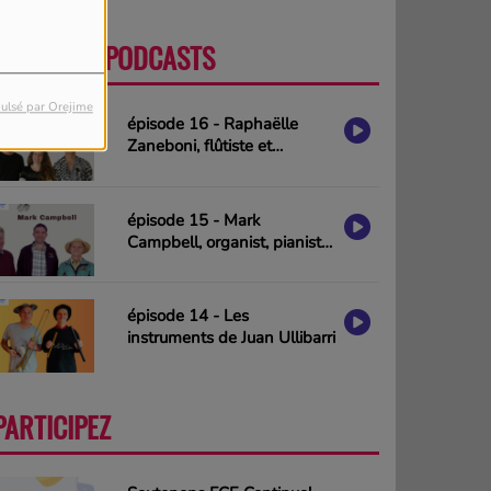
DERNIERS PODCASTS
PLUS
ulsé par Orejime
épisode 16 - Raphaëlle
Zaneboni, flûtiste et
compositrice
épisode 15 - Mark
Campbell, organist, pianist
& composer (interview in
english)
épisode 14 - Les
instruments de Juan Ullibarri
PARTICIPEZ
PLUS