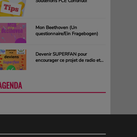
Soutenons FCE Continuo!
Mon Beethoven (Un
questionnaire/Ein Fragebogen)
Devenir SUPERFAN pour
encourager ce projet de radio et
gagner des CD ou des cartes
cadeaux
AGENDA
PLUS