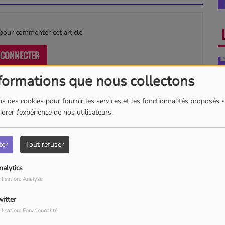
our commenter cet article
 CONNECTER
formations que nous collectons
s des cookies pour fournir les services et les fonctionnalités proposés s
orer l'expérience de nos utilisateurs.
A
ter
Tout refuser
nalytics
ilisation: Analyse
witter
La
ilisation: Fonctionnalité