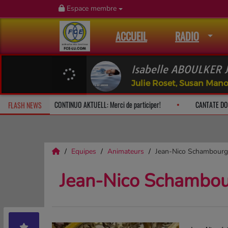
Espace membre
ACCUEIL
RADIO
Isabelle ABOULKER J
Julie Roset, Susan Mano
h: le dimanche à 10h
CONTINUO AKTUELL: Merci de participer!
FLASH NEWS
Equipes
Animateurs
Jean-Nico Schambourg
Jean-Nico Schambo