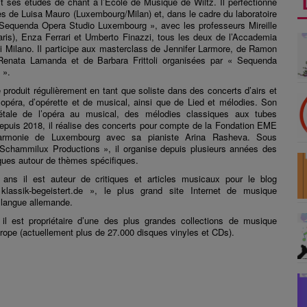
it ses études de chant à l’Ecole de Musique de Wiltz. Il perfectionne
ès de Luisa Mauro (Luxembourg/Milan) et, dans le cadre du laboratoire
 Sequenda Opera Studio Luxembourg », avec les professeurs Mireille
aris), Enza Ferrari et Umberto Finazzi, tous les deux de l’Accademia
di Milano. Il participe aux masterclass de Jennifer Larmore, de Ramon
Renata Lamanda et de Barbara Frittoli organisées par « Sequenda
 ».
 produit régulièrement en tant que soliste dans des concerts d’airs et
opéra, d’opérette et de musical, ainsi que de Lied et mélodies. Son
s’étale de l’opéra au musical, des mélodies classiques aux tubes
puis 2018, il réalise des concerts pour compte de la Fondation EME
harmonie de Luxembourg avec sa pianiste Arina Rasheva.
Sous
 Schammilux Productions », il organise depuis plusieurs années des
iques autour de thèmes spécifiques.
 ans il est auteur de critiques et articles musicaux pour le blog
klassik-begeistert.de », le plus grand site Internet de musique
 langue allemande.
, il est propriétaire d’une des plus grandes collections de musique
urope (actuellement plus de 27.000 disques vinyles et CDs).