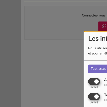
Connectez-vous p
SE
Les in
Nous utilison
et pour améli
Tout accep
A
Ut
Activé
T
Ut
Activé