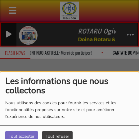
ROTARU Ogives pour 1
Doina Rotaru & Friends
à 10h
CONTINUO AKTUELL: Merci de participer!
CANTATE DOMINO
FLASH NEWS
Les informations que nous
Equipes
Animateurs
Rosch Mirkes
collectons
Rosch Mirkes
Nous utilisons des cookies pour fournir les services et les
fonctionnalités proposés sur notre site et pour améliorer
l'expérience de nos utilisateurs.
Rosch Mirkes & Ad Libitum
Tout accepter
Tout refuser