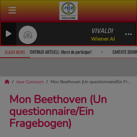
VIVALDI Gloria 
Wiener Akademie (
e à 10h
CONTINUO AKTUELL: Merci de participer!
CANTATE DOMI
FLASH NEWS
Jeux Concours
Mon Beethoven (Un questionnaire/Ein Fragebogen)
Mon Beethoven (Un
questionnaire/Ein
Fragebogen)