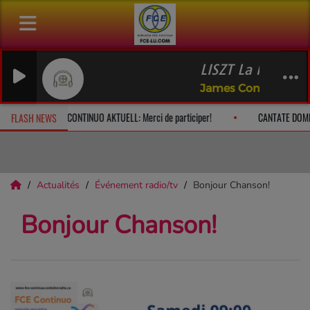
LISZT La légende 
James Conlon, Rott
e à 10h
CONTINUO AKTUELL: Merci de participer!
CANTATE DOMI
FLASH NEWS
Actualités
Événement radio/tv
Bonjour Chanson!
Bonjour Chanson!