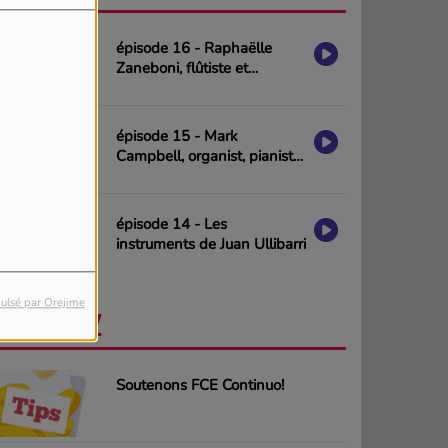
épisode 16 - Raphaëlle
Zaneboni, flûtiste et
compositrice
épisode 15 - Mark
Campbell, organist, pianist
& composer (interview in
english)
épisode 14 - Les
instruments de Juan Ullibarri
ulsé par Orejime
PARTICIPEZ
PLUS
Soutenons FCE Continuo!