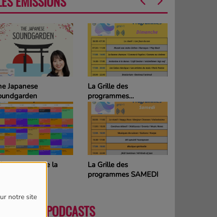
LES ÉMISSIONS
he Japanese
La Grille des
oundgarden
programmes
DIMANCHE
couvrons toute la
La Grille des
rogrammation
programmes SAMEDI
ur notre site
DERNIERS PODCASTS
PLUS