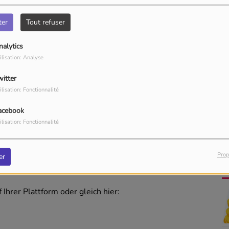
ter
Tout refuser
nalytics
ilisation: Analyse
witter
ilisation: Fonctionnalité
acebook
ilisation: Fonctionnalité
Prop
er
hrer Plattform oder gleich hier: