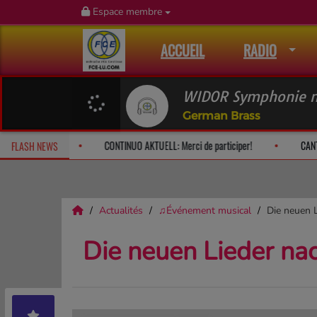
Espace membre
ACCUEIL
RADIO
WIDOR Symphonie no
German Brass
h: le dimanche à 10h
CONTINUO AKTUELL: Merci de participer!
FLASH NEWS
Actualités
♫Événement musical
Die neuen L
Die neuen Lieder nac