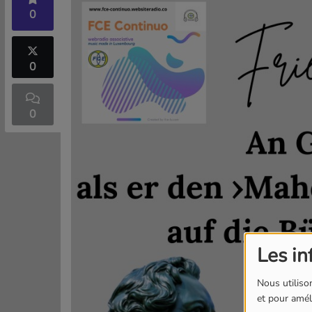
0
0
0
Les in
Nous utilison
et pour améli