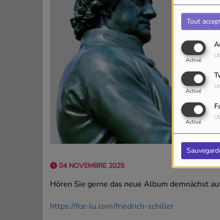
Tout accep
A
Ut
Activé
T
Ut
Activé
F
Ut
Activé
Sauvegard
04 NOVEMBRE 2025
Hören Sie gerne das neue Album demnächst auf I
https://fce-lu.com/friedrich-schiller