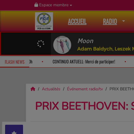
Espace membre
ACCUEIL
RADIO
Moon
Adam Baldych, Leszek 
ing Bach: le dimanche à 10h
CONTINUO AKTUELL: Merci de participer!
FLASH NEWS
Actualités
Événement radio/tv
PRIX BEETHOV
PRIX BEETHOVEN: Se