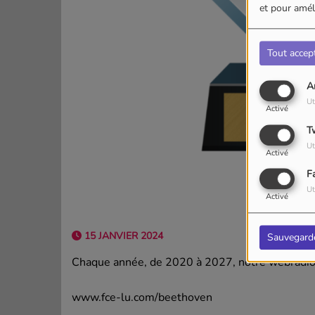
et pour améli
Tout accep
A
Ut
Activé
T
Ut
Activé
F
Ut
Activé
15 JANVIER 2024
Sauvegard
Chaque année, de 2020 à 2027, notre webradio 
www.fce-lu.com/beethoven