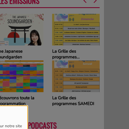
LES ÉMISSIONS
he Japanese
La Grille des
oundgarden
programmes
DIMANCHE
couvrons toute la
La Grille des
rogrammation
programmes SAMEDI
DERNIERS PODCASTS
ur notre site
PLUS