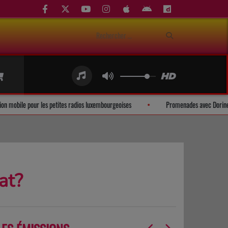
pplication mobile pour les petites radios luxembourgeoises
Promenades avec 
at?