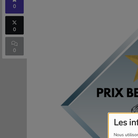
0
0
0
Les in
Nous utilison