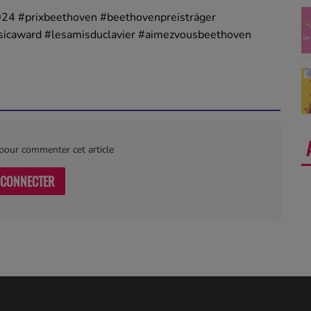
024
#prixbeethoven
#beethovenpreisträger
icaward
#lesamisduclavier
#aimezvousbeethoven
our commenter cet article
 CONNECTER