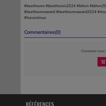
#beethoven
#beethoven2024
#bthvn
#bthvn2
#beethovenaward
#beethovenaward2024
#mus
#fcecontinuo
Commentaires(0)
Connectez-vous p
SE
RÉFÉRENCES