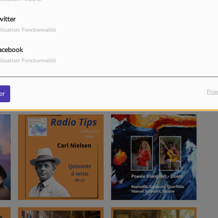
witter
ilisation: Fonctionnalité
acebook
ilisation: Fonctionnalité
Prop
er