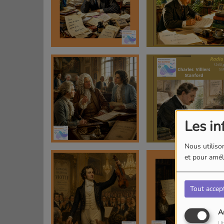
Les in
Nous utilison
et pour améli
Tout accep
A
Ut