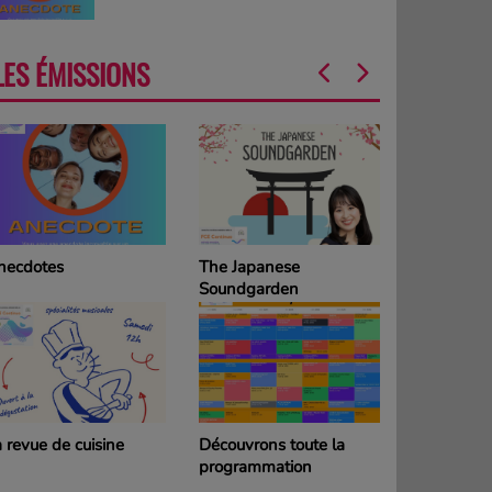
LES ÉMISSIONS
necdotes
The Japanese
La Grille d
Soundgarden
programm
DIMANCH
 revue de cuisine
Découvrons toute la
La Grille d
programmation
programm