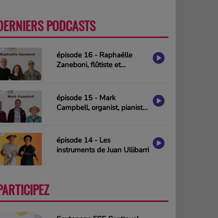
DERNIERS PODCASTS
PLUS
épisode 16 - Raphaëlle
Zaneboni, flûtiste et
compositrice
épisode 15 - Mark
Campbell, organist, pianist
& composer (interview in
english)
épisode 14 - Les
instruments de Juan Ullibarri
PARTICIPEZ
PLUS