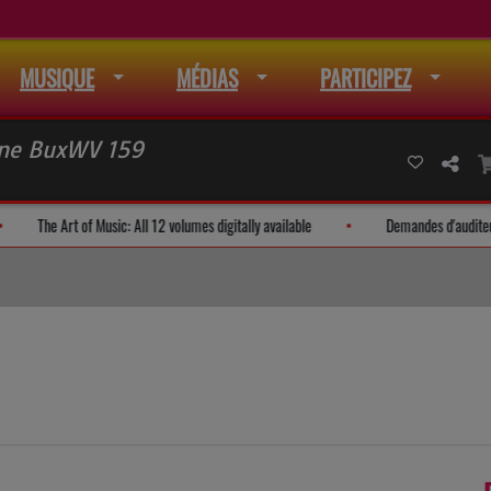
MUSIQUE
MÉDIAS
PARTICIPEZ
ne BuxWV 159
ste de mail
The Art of Music: All 12 volumes digitally available
De