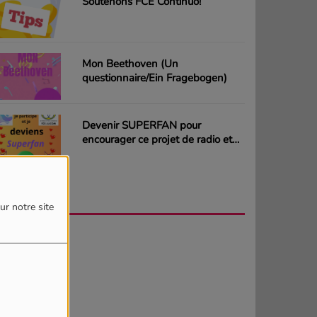
Soutenons FCE Continuo!
Mon Beethoven (Un
questionnaire/Ein Fragebogen)
Devenir SUPERFAN pour
encourager ce projet de radio et
gagner des CD ou des cartes
cadeaux
AGENDA
PLUS
ur notre site