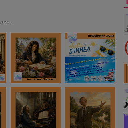
ces...