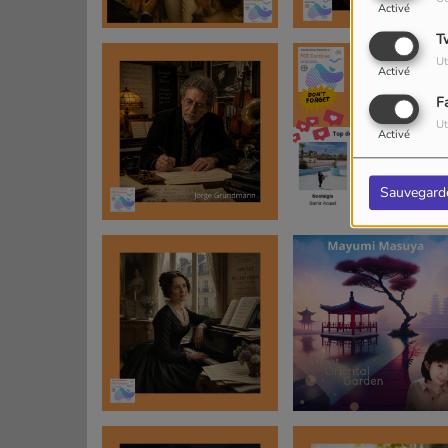
Activé
T
Ut
Activé
F
Ut
Activé
Sauvegard