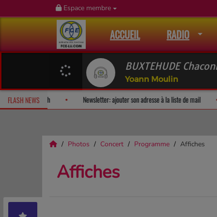
Espace membre
ACCUEIL
RADIO
BUXTEHUDE Chacon
Yoann Moulin
e!
Fan Releases & Merch
Newsletter: ajouter son adresse à la li
FLASH NEWS
Photos
Concert
Programme
Affiches
Affiches