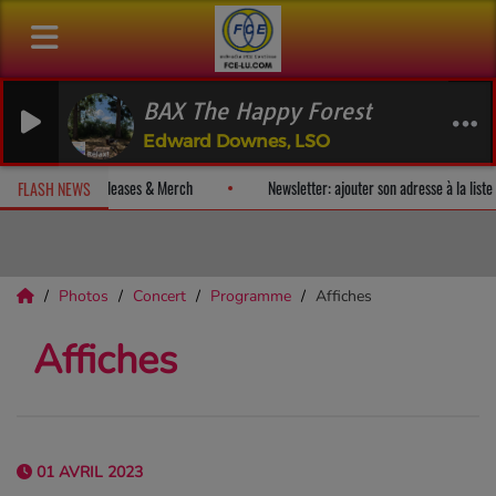
BAX The Happy Forest
Edward Downes, LSO
cevez un album-surprise!
Fan Releases & Merch
Newsletter: ajout
FLASH NEWS
Photos
Concert
Programme
Affiches
Affiches
01 AVRIL 2023