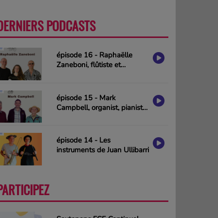
DERNIERS PODCASTS
PLUS
épisode 16 - Raphaëlle
Zaneboni, flûtiste et
compositrice
épisode 15 - Mark
Campbell, organist, pianist
& composer (interview in
english)
épisode 14 - Les
instruments de Juan Ullibarri
PARTICIPEZ
PLUS