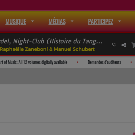
MUSIQUE
MÉDIAS
PARTICIPEZ
Astor PIAZZOLLA Bordel, Night-Club (Histoire du Tango, I / III)
: Raphaëlle Zaneboni & Manuel Schubert
The Art of Music: All 12 volumes digitally available
Demandes d'a