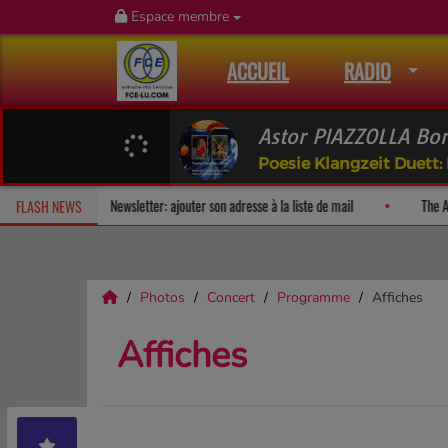
Espace membre
ACCUEIL
RADIO
Poesie Klangzeit Duett
Fan Releases & Merch
Newsletter: ajouter son adresse à la liste de mail
FLASH NEWS
Photos
Concert
Programme
Affiches
Affiches