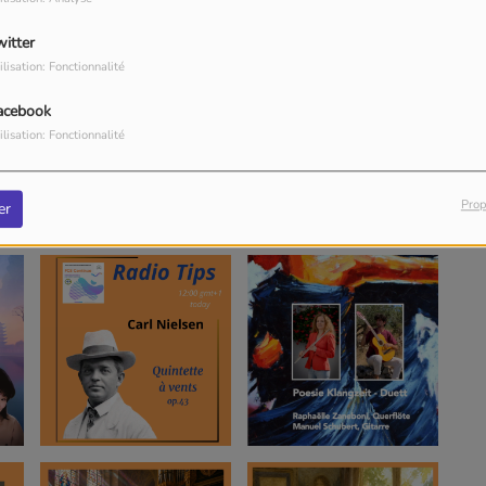
witter
ilisation: Fonctionnalité
acebook
ilisation: Fonctionnalité
Prop
er