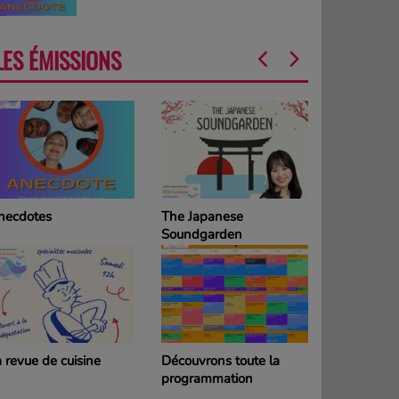
LES ÉMISSIONS
necdotes
The Japanese
La Grille d
Soundgarden
programm
DIMANCH
 revue de cuisine
Découvrons toute la
La Grille d
programmation
programm