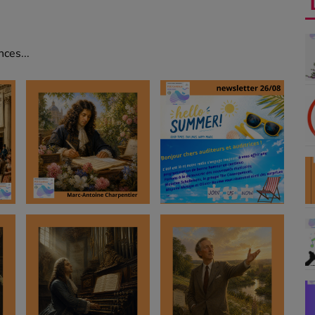
ces...