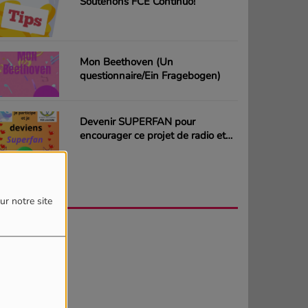
Soutenons FCE Continuo!
Mon Beethoven (Un
questionnaire/Ein Fragebogen)
Devenir SUPERFAN pour
encourager ce projet de radio et
gagner des CD ou des cartes
cadeaux
AGENDA
PLUS
ur notre site