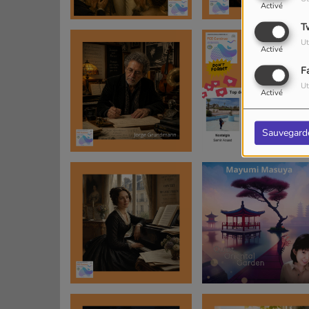
Activé
T
Ut
Activé
F
Ut
Activé
Sauvegard