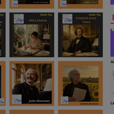
Anecdotes
T
S
La revue de cuisine
D
p