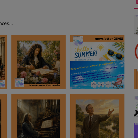
ces...