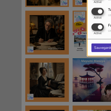
Activé
T
Ut
Activé
F
Ut
Activé
Sauvegard