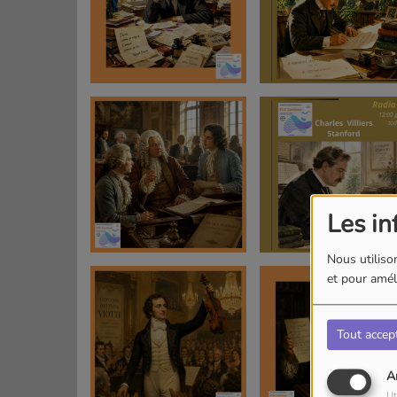
Les in
Nous utilison
et pour améli
Tout accep
A
Ut