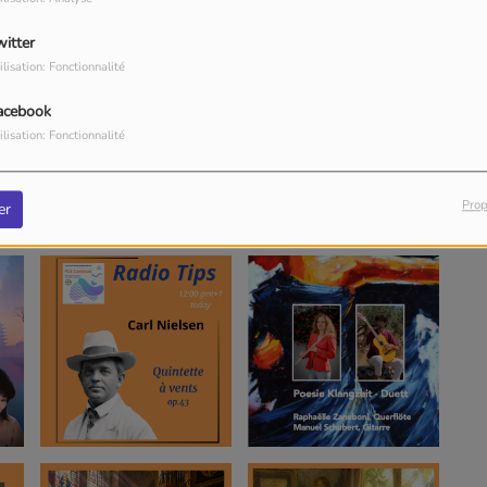
witter
ilisation: Fonctionnalité
acebook
ilisation: Fonctionnalité
Prop
er