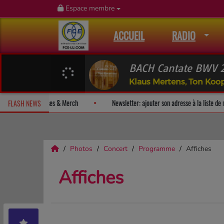
Espace membre
ACCUEIL
RADIO
BACH Cantate BWV 
lbum-surprise!
Fan Releases & Merch
Newsletter: ajouter son adre
FLASH NEWS
Photos
Concert
Programme
Affiches
Affiches