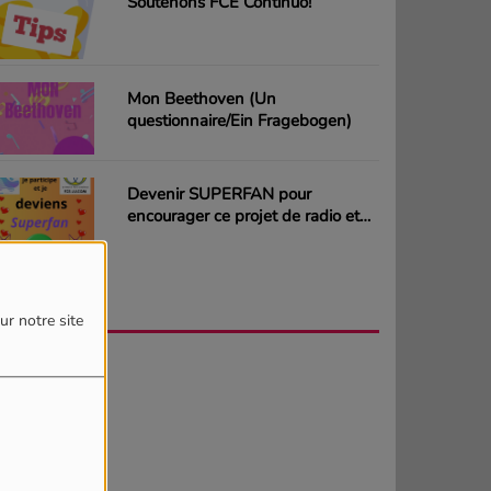
Soutenons FCE Continuo!
Mon Beethoven (Un
questionnaire/Ein Fragebogen)
Devenir SUPERFAN pour
encourager ce projet de radio et
gagner des CD ou des cartes
cadeaux
AGENDA
PLUS
ur notre site