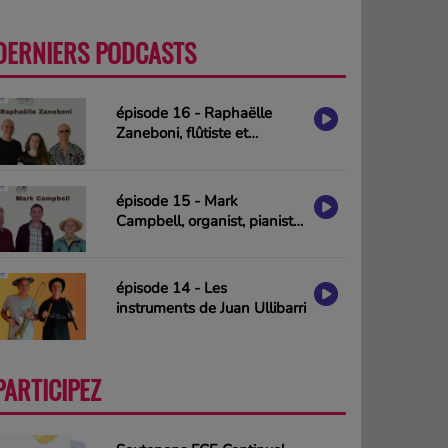
DERNIERS PODCASTS
PLUS
épisode 16 - Raphaëlle
Zaneboni, flûtiste et
compositrice
épisode 15 - Mark
Campbell, organist, pianist
& composer (interview in
english)
épisode 14 - Les
instruments de Juan Ullibarri
PARTICIPEZ
PLUS