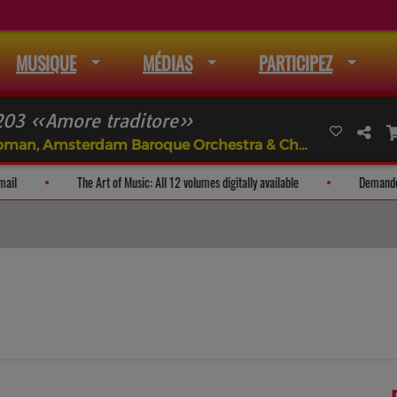
MUSIQUE
MÉDIAS
PARTICIPEZ
203 «Amore traditore»
Klaus Mertens, Ton Koopman, Amsterdam Baroque Orchestra & Choir
sse à la liste de mail
The Art of Music: All 12 volumes digitally available