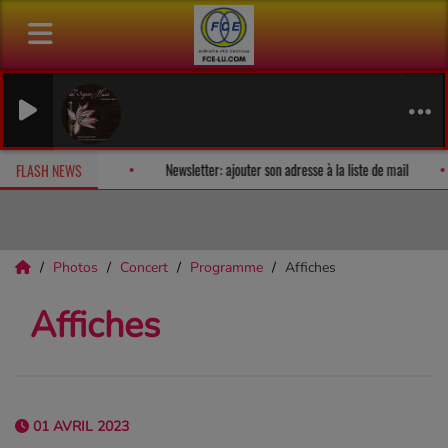
urprise!
Fan Releases & Merch
Newsletter: ajouter son adresse à
FLASH NEWS
Photos
Concert
Programme
Affiches
Affiches
01 AVRIL 2023