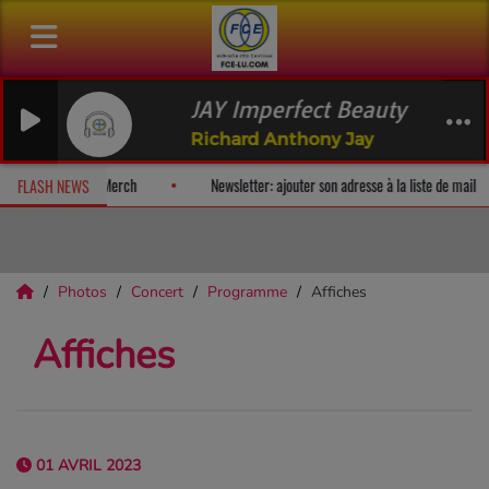
JAY Imperfect Beauty Epilogue
Richard Anthony Jay
lbum-surprise!
Fan Releases & Merch
Newsletter: ajouter son adre
FLASH NEWS
Photos
Concert
Programme
Affiches
Affiches
01 AVRIL 2023