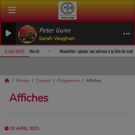
Peter Gunn
Sarah Vaughan
lbum-surprise!
Fan Releases & Merch
Newsletter: ajouter son adre
FLASH NEWS
Photos
Concert
Programme
Affiches
Affiches
01 AVRIL 2023