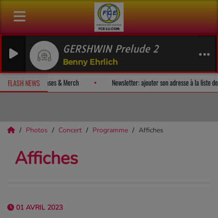
GERSHWIN Prelude 2
Benny Ehrlich
ez un album-surprise!
Fan Releases & Merch
Newsletter: ajouter 
FLASH NEWS
Photos
Concert
Programme
Affiches
Affiches
01 AVRIL 2023