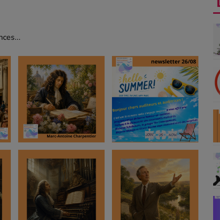
ces...