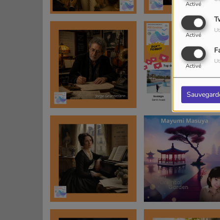
Activé
T
Ut
Activé
F
Ut
Activé
Sauvegard