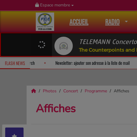
Espace membre
ACCUEIL
RADIO
TELEMANN Concerto
The Counterpoints and 
rise!
Fan Releases & Merch
Newsletter: ajouter son adresse à la
FLASH NEWS
Photos
Concert
Programme
Affiches
Affiches