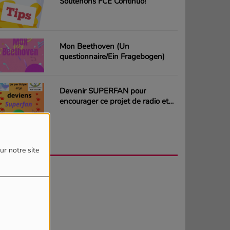
Soutenons FCE Continuo!
Mon Beethoven (Un
questionnaire/Ein Fragebogen)
Devenir SUPERFAN pour
encourager ce projet de radio et
gagner des CD ou des cartes
cadeaux
AGENDA
PLUS
ur notre site