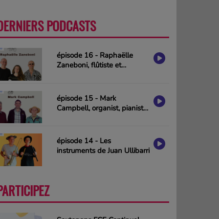
DERNIERS PODCASTS
PLUS
épisode 16 - Raphaëlle
Zaneboni, flûtiste et
compositrice
épisode 15 - Mark
Campbell, organist, pianist
& composer (interview in
english)
épisode 14 - Les
instruments de Juan Ullibarri
PARTICIPEZ
PLUS