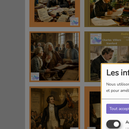
Les in
Nous utilison
et pour améli
Tout accep
A
Ut