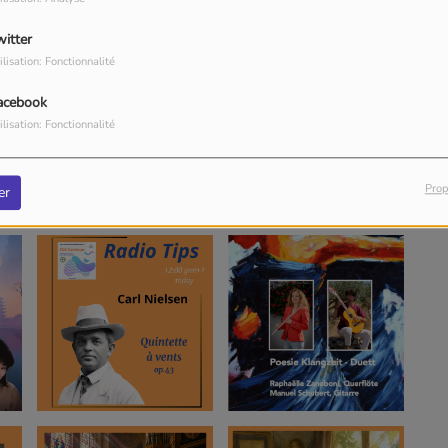
witter
ilisation: Fonctionnalité
acebook
ilisation: Fonctionnalité
Prop
er