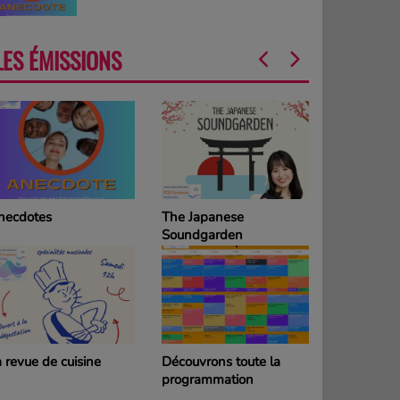
LES ÉMISSIONS
necdotes
The Japanese
La Grille d
Soundgarden
programm
DIMANCH
 revue de cuisine
Découvrons toute la
La Grille d
programmation
programm