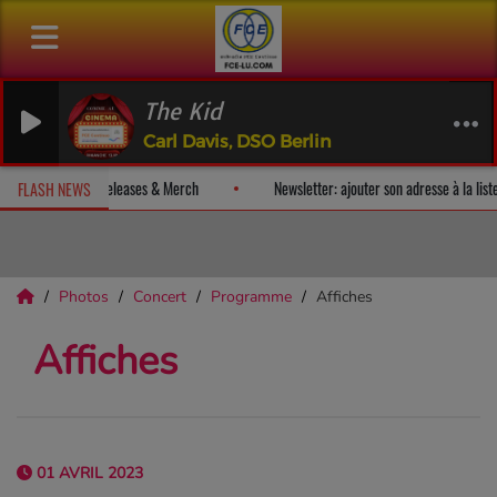
The Kid
Carl Davis, DSO Berlin
ecevez un album-surprise!
Fan Releases & Merch
Newsletter: ajou
FLASH NEWS
Photos
Concert
Programme
Affiches
Affiches
01 AVRIL 2023