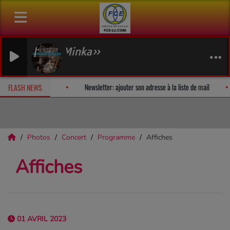
ne Minka»
urprise!
Fan Releases & Merch
Newsletter: ajouter son adresse à
FLASH NEWS
Photos
Concert
Programme
Affiches
Affiches
01 AVRIL 2023