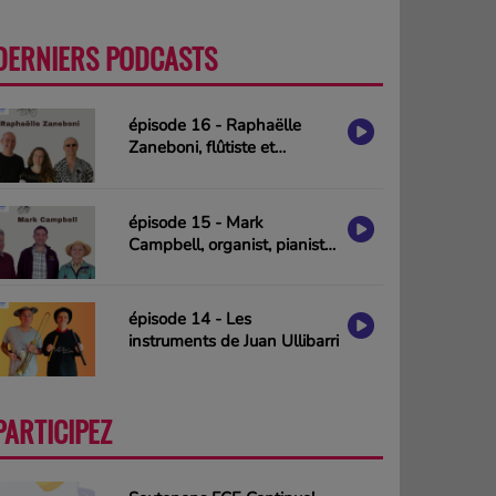
DERNIERS PODCASTS
PLUS
épisode 16 - Raphaëlle
Zaneboni, flûtiste et
compositrice
épisode 15 - Mark
Campbell, organist, pianist
& composer (interview in
english)
épisode 14 - Les
instruments de Juan Ullibarri
PARTICIPEZ
PLUS