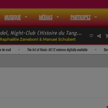
MUSIQUE
MÉDIAS
PARTICIPEZ
Astor PIAZZOLLA Bordel, Night-Club (Histoire du Tango, I / III)
: Raphaëlle Zaneboni & Manuel Schubert
n adresse à la liste de mail
The Art of Music: All 12 volumes digitally availab