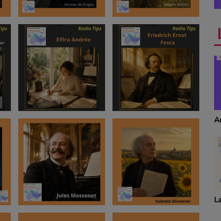
Anecdotes
T
S
La revue de cuisine
Dé
p