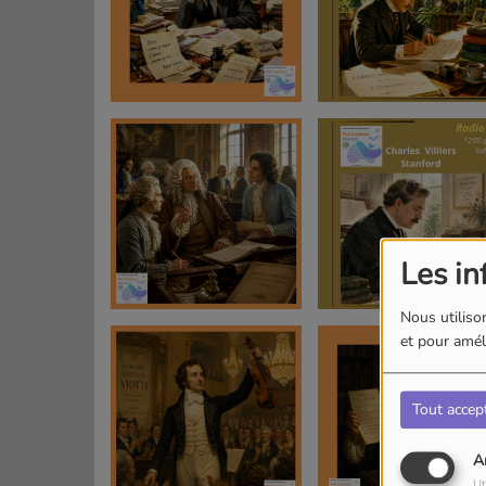
Les in
Nous utilison
et pour améli
Tout accep
A
Ut