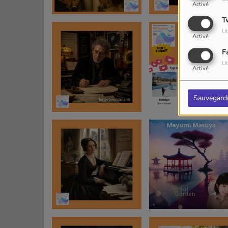
Activé
T
Ut
Activé
F
Ut
Activé
Sauvegard