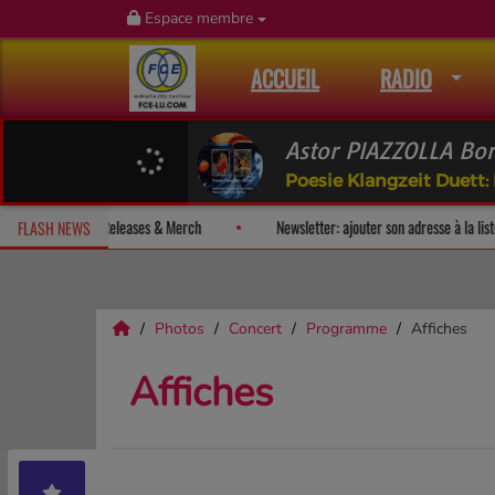
Espace membre
ACCUEIL
RADIO
Poesie Klangzeit Duett
z un album-surprise!
Fan Releases & Merch
Newsletter: ajouter so
FLASH NEWS
Photos
Concert
Programme
Affiches
Affiches