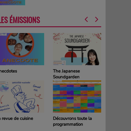
LES ÉMISSIONS
he Japanese
La Grille des
oundgarden
programmes
DIMANCHE
couvrons toute la
La Grille des
rogrammation
programmes SAMEDI