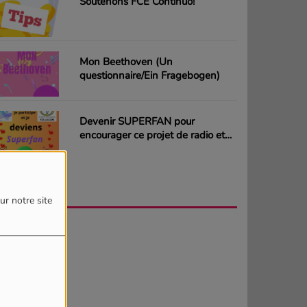
Soutenons FCE Continuo!
Mon Beethoven (Un
questionnaire/Ein Fragebogen)
Devenir SUPERFAN pour
encourager ce projet de radio et
gagner des CD ou des cartes
cadeaux
AGENDA
PLUS
ur notre site