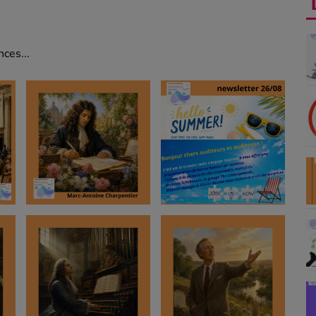
ces...