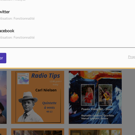
witter
ilisation: Fonctionnalité
acebook
ilisation: Fonctionnalité
Prop
er