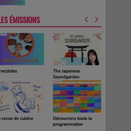
LES ÉMISSIONS
necdotes
The Japanese
La Grille d
Soundgarden
programm
DIMANCH
 revue de cuisine
Découvrons toute la
La Grille d
programmation
programm