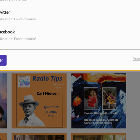
witter
ilisation: Fonctionnalité
acebook
ilisation: Fonctionnalité
Prop
er