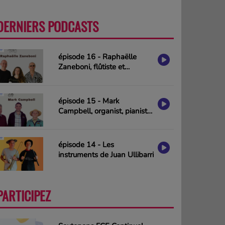
DERNIERS PODCASTS
PLUS
épisode 16 - Raphaëlle
Zaneboni, flûtiste et
compositrice
épisode 15 - Mark
Campbell, organist, pianist
& composer (interview in
english)
épisode 14 - Les
instruments de Juan Ullibarri
PARTICIPEZ
PLUS