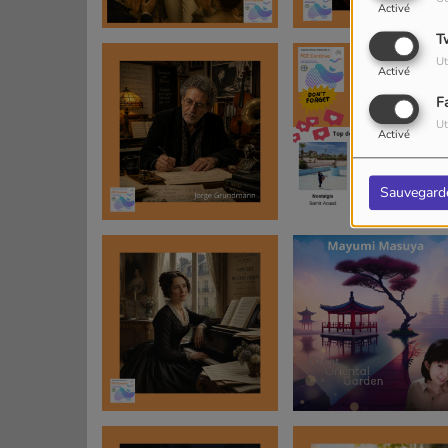
Activé
T
Ut
Activé
F
Ut
Activé
Sauvegard