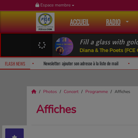
Espace membre
ACCUEIL
RADIO
Fill a glass with go
Diana & The Poets (FCE
Fan Releases & Merch
Newsletter: ajouter son adresse à la liste de
FLASH NEWS
Photos
Concert
Programme
Affiches
Affiches