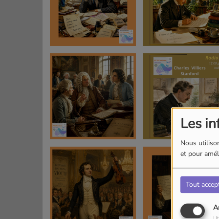
Les in
Nous utilison
et pour améli
Tout accep
A
Ut