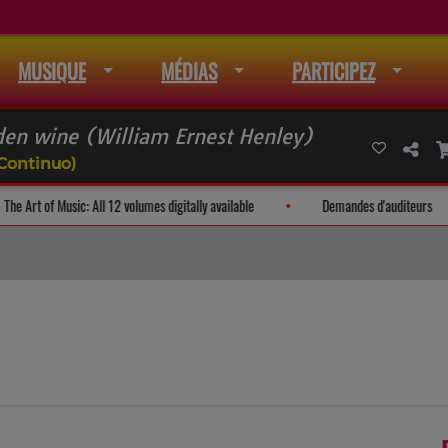
MUSIQUE
MÉDIAS
PARTICIPEZ
lden wine (William Ernest Henley)
 Continuo)
 mail
The Art of Music: All 12 volumes digitally available
Demande