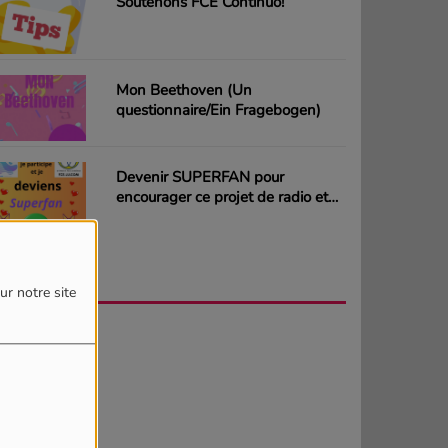
Soutenons FCE Continuo!
Mon Beethoven (Un
questionnaire/Ein Fragebogen)
Devenir SUPERFAN pour
encourager ce projet de radio et
gagner des CD ou des cartes
cadeaux
AGENDA
PLUS
ur notre site