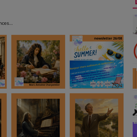
ces...