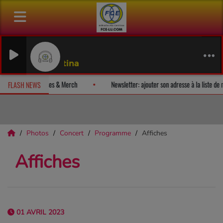
)
zantina
ez un album-surprise!
Fan Releases & Merch
Newsletter: ajouter s
FLASH NEWS
Photos
Concert
Programme
Affiches
Affiches
01 AVRIL 2023