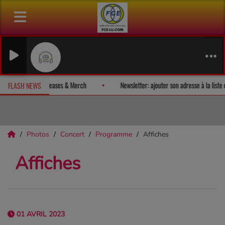
MOZART Con
Alexandre Mu
evez un album-surprise!
Fan Releases & Merch
Newsletter: ajoute
FLASH NEWS
Photos
Concert
Programme
Affiches
Affiches
01 AVRIL 2023