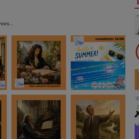
ces...