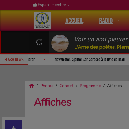
Espace membre
ACCUEIL
RADIO
Voir un ami pleurer
L'Ame des poètes, Pierr
urprise!
Fan Releases & Merch
Newsletter: ajouter son adresse à
FLASH NEWS
Photos
Concert
Programme
Affiches
Affiches