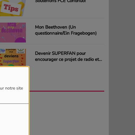
Soutenons FCE Continuo!
Mon Beethoven (Un
questionnaire/Ein Fragebogen)
Devenir SUPERFAN pour
encourager ce projet de radio et
gagner des CD ou des cartes
cadeaux
AGENDA
PLUS
ur notre site