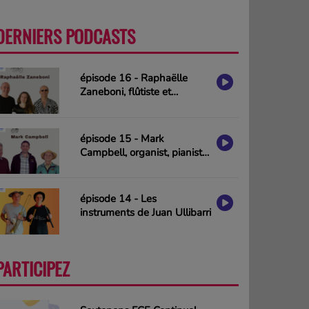
DERNIERS PODCASTS
PLUS
épisode 16 - Raphaëlle
Zaneboni, flûtiste et
compositrice
épisode 15 - Mark
Campbell, organist, pianist
& composer (interview in
english)
épisode 14 - Les
instruments de Juan Ullibarri
PARTICIPEZ
PLUS