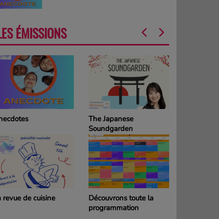
LES ÉMISSIONS
necdotes
The Japanese
La Grille d
Soundgarden
programm
DIMANCH
 revue de cuisine
Découvrons toute la
La Grille d
programmation
programm