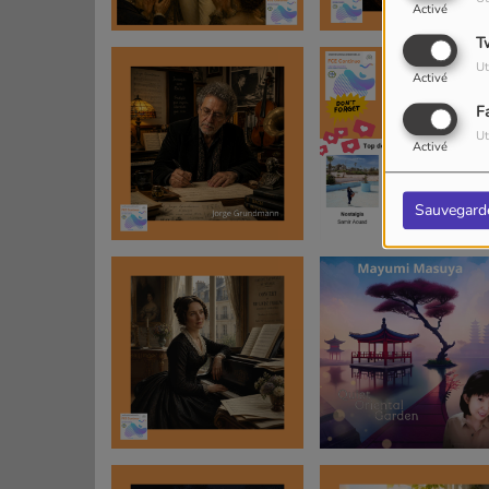
Activé
T
Ut
Activé
F
Ut
Activé
Sauvegard