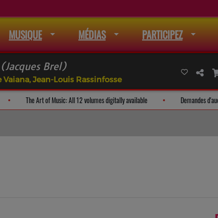
MUSIQUE
MÉDIAS
PARTICIPEZ
 (Jacques Brel)
e Vaiana, Jean-Louis Rassinfosse
 la liste de mail
The Art of Music: All 12 volumes digitally available