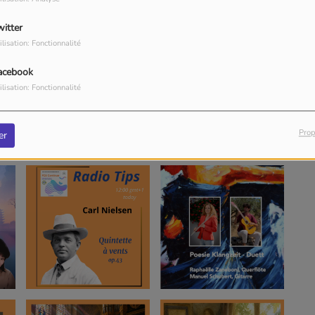
witter
ilisation: Fonctionnalité
acebook
ilisation: Fonctionnalité
Prop
er