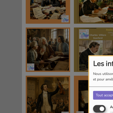
Les in
Nous utilison
et pour améli
Tout accep
A
Ut