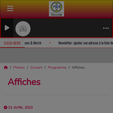
498
vez un album-surprise!
Fan Releases & Merch
Newsletter: ajouter
FLASH NEWS
Photos
Concert
Programme
Affiches
Affiches
01 AVRIL 2023