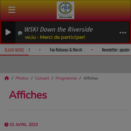
SKI Down the Riverside
.lu - Merci de participer!
t nous) plaisir et recevez un album-surprise!
Fan Releases & Merch
FLASH NEWS
Photos
Concert
Programme
Affiches
Affiches
01 AVRIL 2023