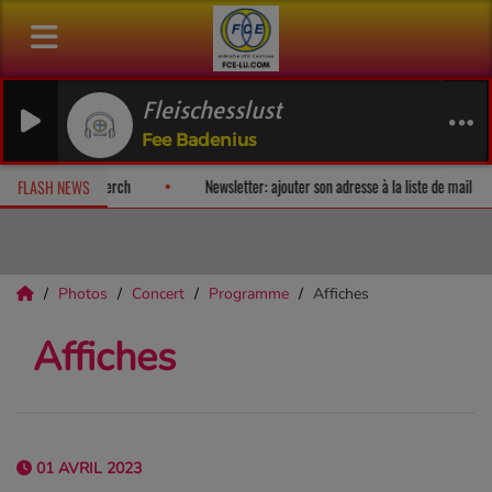
Fleischesslust
Fee Badenius
bum-surprise!
Fan Releases & Merch
Newsletter: ajouter son adres
FLASH NEWS
Photos
Concert
Programme
Affiches
Affiches
01 AVRIL 2023