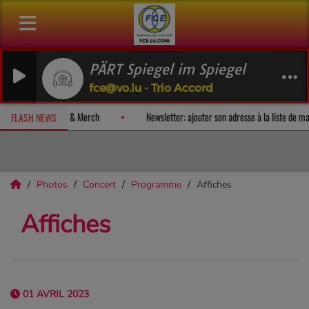
PÄRT Spiegel im Spiegel
fce@vo.lu - Trio Accord
un album-surprise!
Fan Releases & Merch
Newsletter: ajouter son 
FLASH NEWS
Photos
Concert
Programme
Affiches
Affiches
01 AVRIL 2023