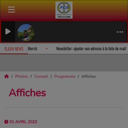
Calm Feeling
リラックスした音楽のア
album-surprise!
Fan Releases & Merch
Newsletter: ajouter son adr
FLASH NEWS
Photos
Concert
Programme
Affiches
Affiches
01 AVRIL 2023