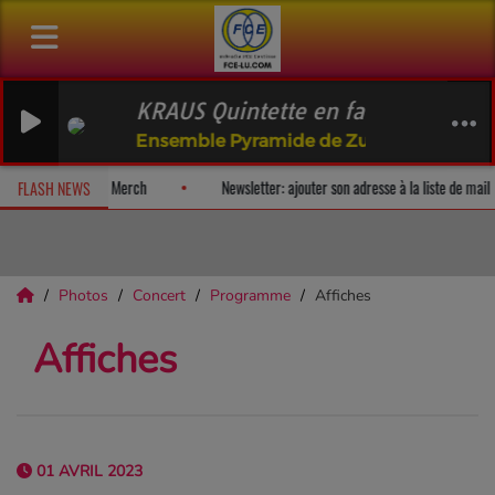
KRAUS Quintette en fa: Adagio
Ensemble Pyramide de Zurich
 album-surprise!
Fan Releases & Merch
Newsletter: ajouter son ad
FLASH NEWS
Photos
Concert
Programme
Affiches
Affiches
01 AVRIL 2023