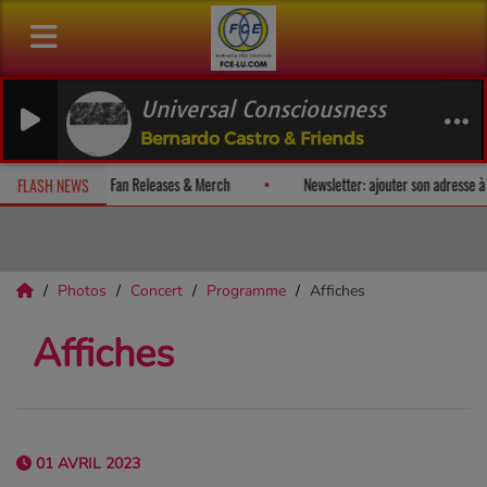
Universal Consciousness
Bernardo Castro & Friends
r et recevez un album-surprise!
Fan Releases & Merch
Newsletter
FLASH NEWS
Photos
Concert
Programme
Affiches
Affiches
01 AVRIL 2023