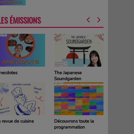
LES ÉMISSIONS
necdotes
The Japanese
La Grille d
Soundgarden
programm
DIMANCH
 revue de cuisine
Découvrons toute la
La Grille d
programmation
programm