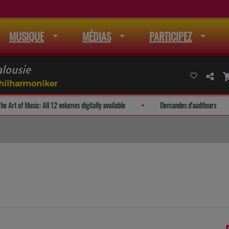
MUSIQUE
MÉDIAS
PARTICIPEZ
lousie
hilharmoniker
ail
The Art of Music: All 12 volumes digitally available
Demandes