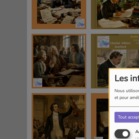
Les in
Nous utilison
et pour améli
Tout accep
A
Ut