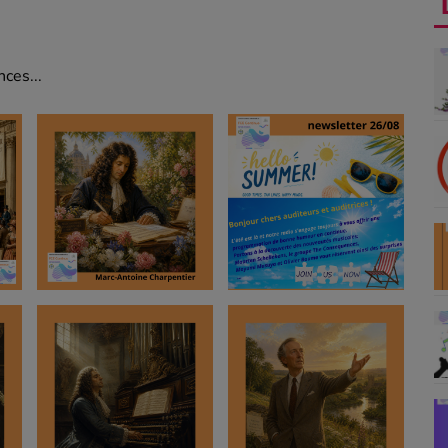
ces...