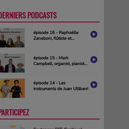
DERNIERS PODCASTS
PLUS
épisode 16 - Raphaëlle
Zaneboni, flûtiste et
compositrice
épisode 15 - Mark
Campbell, organist, pianist
& composer (interview in
english)
épisode 14 - Les
instruments de Juan Ullibarri
PARTICIPEZ
PLUS