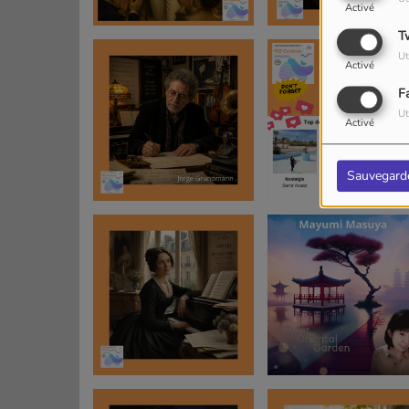
Activé
T
Ut
Activé
F
Ut
Activé
Sauvegard