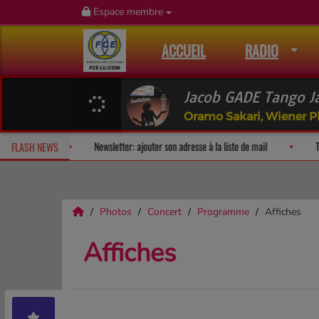
Espace membre
ACCUEIL
RADIO
Jacob GADE Tango Ja
Oramo Sakari, Wiener P
Fan Releases & Merch
Newsletter: ajouter son adresse à la liste de m
FLASH NEWS
Photos
Concert
Programme
Affiches
Affiches