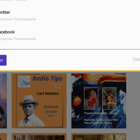
witter
ilisation: Fonctionnalité
acebook
ilisation: Fonctionnalité
Prop
er