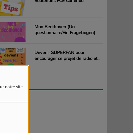
Soutenons FCE Continuo!
Mon Beethoven (Un
questionnaire/Ein Fragebogen)
Devenir SUPERFAN pour
encourager ce projet de radio et
gagner des CD ou des cartes
cadeaux
AGENDA
PLUS
ur notre site