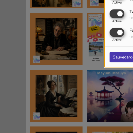
Activé
T
Ut
Activé
F
Ut
Activé
Sauvegard