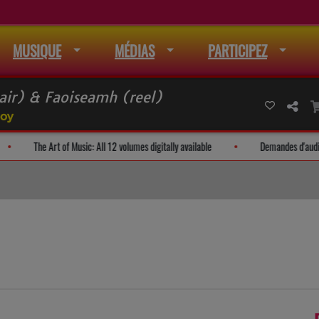
MUSIQUE
MÉDIAS
PARTICIPEZ
air) & Faoiseamh (reel)
loy
 liste de mail
The Art of Music: All 12 volumes digitally available