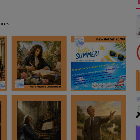
ces...