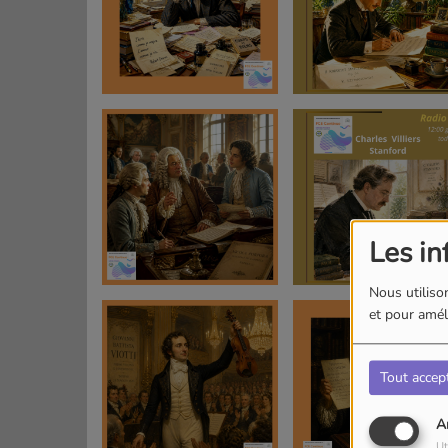
Les in
Nous utilison
et pour améli
Tout accep
A
Ut