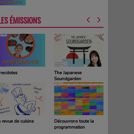
LES ÉMISSIONS
necdotes
The Japanese
La Grille d
Soundgarden
programm
DIMANCH
 revue de cuisine
Découvrons toute la
La Grille d
programmation
programm