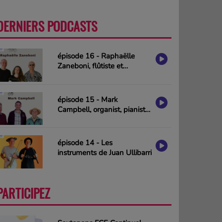
DERNIERS PODCASTS
PLUS
épisode 16 - Raphaëlle
Zaneboni, flûtiste et
compositrice
épisode 15 - Mark
Campbell, organist, pianist
& composer (interview in
english)
épisode 14 - Les
instruments de Juan Ullibarri
PARTICIPEZ
PLUS