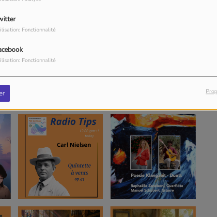
witter
ilisation: Fonctionnalité
acebook
ilisation: Fonctionnalité
Prop
er