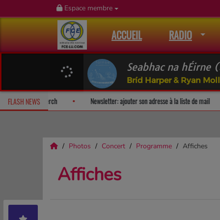
Espace membre
ACCUEIL
RADIO
Seabhac na hÉirne (
Bríd Harper & Ryan Mol
rise!
Fan Releases & Merch
Newsletter: ajouter son adresse à la
FLASH NEWS
Photos
Concert
Programme
Affiches
Affiches