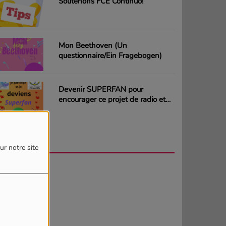
Soutenons FCE Continuo!
Mon Beethoven (Un
questionnaire/Ein Fragebogen)
Devenir SUPERFAN pour
encourager ce projet de radio et
gagner des CD ou des cartes
cadeaux
AGENDA
PLUS
ur notre site