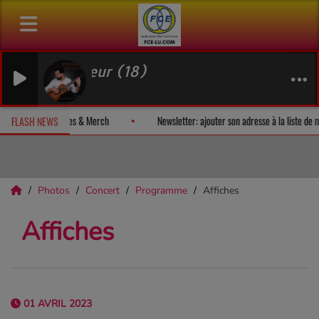
 majeur (18)
 un album-surprise!
Fan Releases & Merch
Newsletter: ajouter so
FLASH NEWS
Photos
Concert
Programme
Affiches
Affiches
01 AVRIL 2023