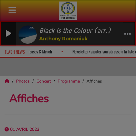
Black Is the Colour (arr.)
Anthony Romaniuk
evez un album-surprise!
Fan Releases & Merch
Newsletter: ajoute
FLASH NEWS
Photos
Concert
Programme
Affiches
Affiches
01 AVRIL 2023