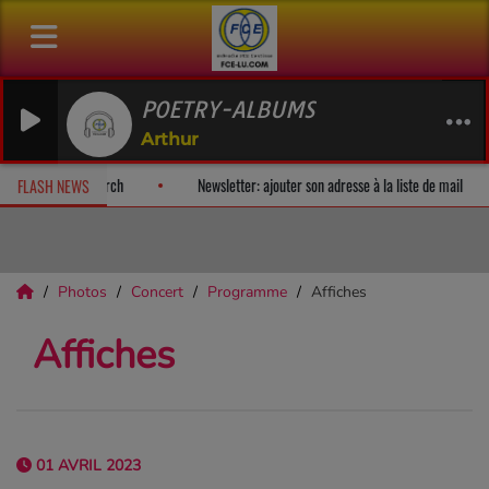
POETRY-ALBUMS
Arthur
m-surprise!
Fan Releases & Merch
Newsletter: ajouter son adress
FLASH NEWS
Photos
Concert
Programme
Affiches
Affiches
01 AVRIL 2023