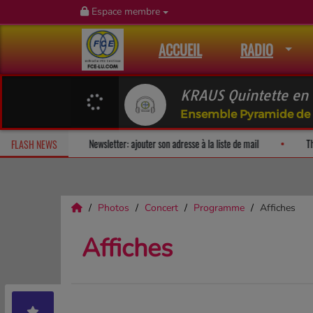
Espace membre
ACCUEIL
RADIO
KRAUS Quintette en 
Ensemble Pyramide de 
Fan Releases & Merch
Newsletter: ajouter son adresse à la liste de m
FLASH NEWS
Photos
Concert
Programme
Affiches
Affiches