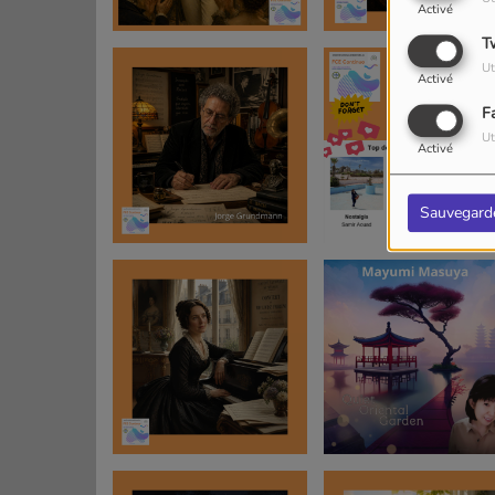
Activé
T
Ut
Activé
F
Ut
Activé
Sauvegard