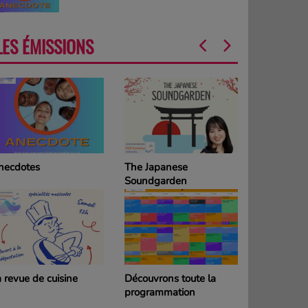
LES ÉMISSIONS
necdotes
The Japanese
La Grille d
Soundgarden
programm
DIMANCH
 revue de cuisine
Découvrons toute la
La Grille d
programmation
programm