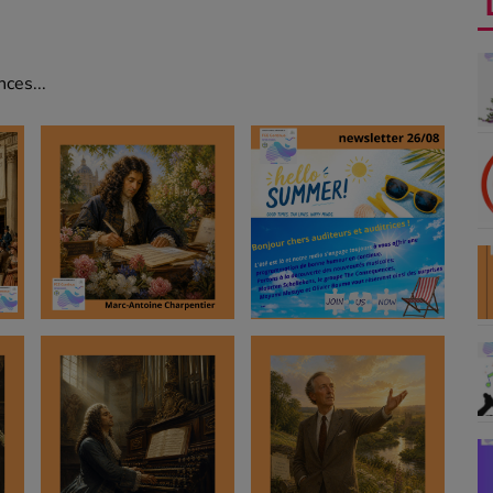
ces...