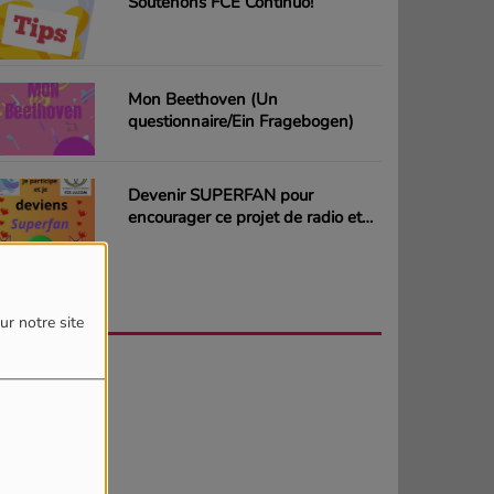
Soutenons FCE Continuo!
Mon Beethoven (Un
questionnaire/Ein Fragebogen)
Devenir SUPERFAN pour
encourager ce projet de radio et
gagner des CD ou des cartes
cadeaux
AGENDA
PLUS
ur notre site