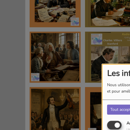
Les in
Nous utilison
et pour améli
Tout accep
A
Ut