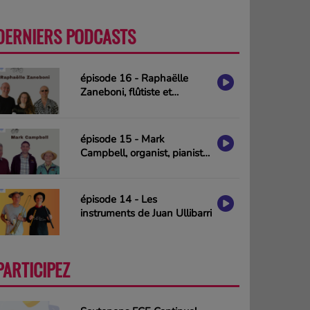
DERNIERS PODCASTS
PLUS
épisode 16 - Raphaëlle
Zaneboni, flûtiste et
compositrice
épisode 15 - Mark
Campbell, organist, pianist
& composer (interview in
english)
épisode 14 - Les
instruments de Juan Ullibarri
PARTICIPEZ
PLUS