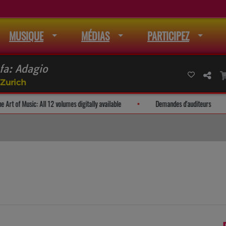
MUSIQUE
MÉDIAS
PARTICIPEZ
fa: Adagio
Zurich
ail
The Art of Music: All 12 volumes digitally available
Demandes 