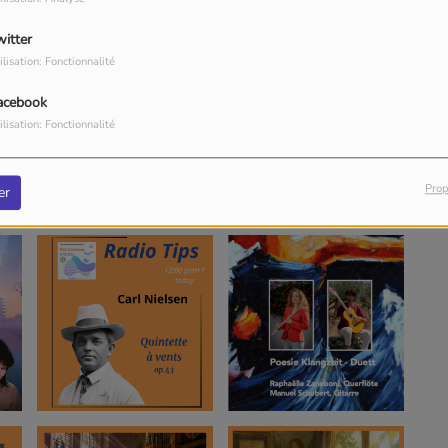
witter
ilisation: Fonctionnalité
acebook
ilisation: Fonctionnalité
Prop
er