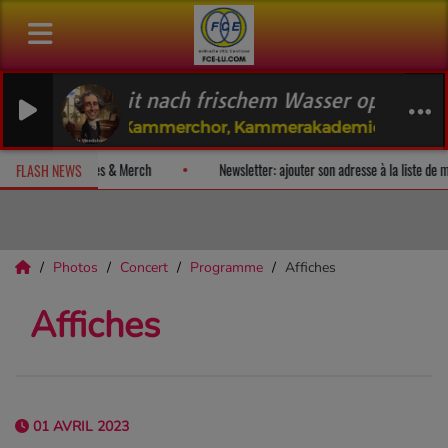
reit nach frischem Wasser op.42 (Psalm 42)
, RIAS Kammerchor, Kammerakademie Potsdam
 un album-surprise!
Fan Releases & Merch
Newsletter: ajouter so
FLASH NEWS
Photos
Concert
Programme
Affiches
Affiches
01 AVRIL 2023