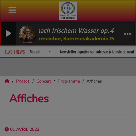
it nach frischem Wasser op.42 (Psalm 42)
IAS Kammerchor, Kammerakademie Potsdam
lbum-surprise!
Fan Releases & Merch
Newsletter: ajouter son adr
FLASH NEWS
Photos
Concert
Programme
Affiches
Affiches
01 AVRIL 2023