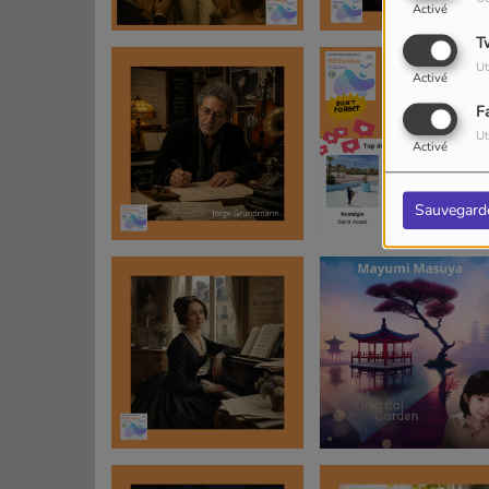
Activé
T
Ut
Activé
F
Ut
Activé
Sauvegard