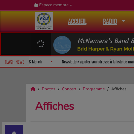
Espace membre
ACCUEIL
RADIO
McNamara’s Band & 
Bríd Harper & Ryan Mol
-surprise!
Fan Releases & Merch
Newsletter: ajouter son adresse
FLASH NEWS
Photos
Concert
Programme
Affiches
Affiches