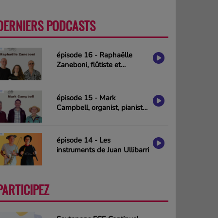
DERNIERS PODCASTS
PLUS
épisode 16 - Raphaëlle
Zaneboni, flûtiste et
compositrice
épisode 15 - Mark
Campbell, organist, pianist
& composer (interview in
english)
épisode 14 - Les
instruments de Juan Ullibarri
PARTICIPEZ
PLUS