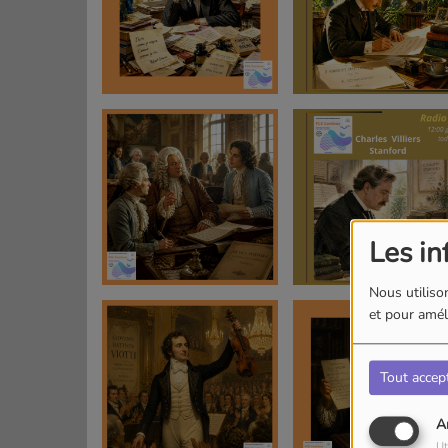
Les in
Nous utilison
et pour améli
Tout accep
A
Ut