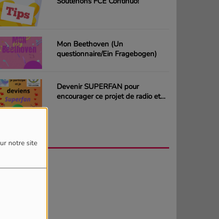
Soutenons FCE Continuo!
Mon Beethoven (Un
questionnaire/Ein Fragebogen)
Devenir SUPERFAN pour
encourager ce projet de radio et
gagner des CD ou des cartes
cadeaux
AGENDA
PLUS
ur notre site