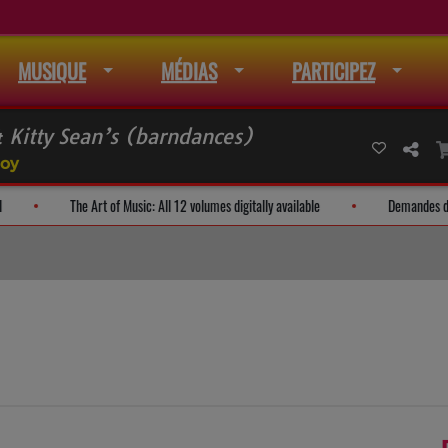
MUSIQUE
MÉDIAS
PARTICIPEZ
Kitty Sean’s (barndances)
loy
 à la liste de mail
The Art of Music: All 12 volumes digitally available