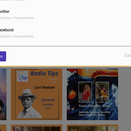
witter
ilisation: Fonctionnalité
acebook
ilisation: Fonctionnalité
Prop
er