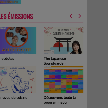
LES ÉMISSIONS
necdotes
The Japanese
La Grille d
Soundgarden
programm
DIMANCH
 revue de cuisine
Découvrons toute la
La Grille d
programmation
programm