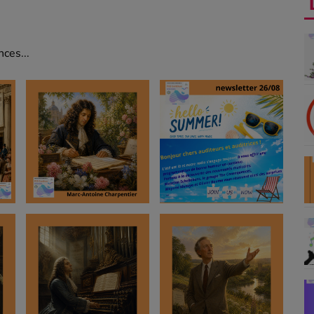
ces...