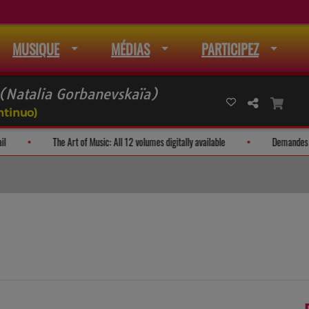
MUSIQUE
MÉDIAS
PARTICIPEZ
 (Natalia Gorbanevskaïa)
ntinuo)
e à la liste de mail
The Art of Music: All 12 volumes digitally available