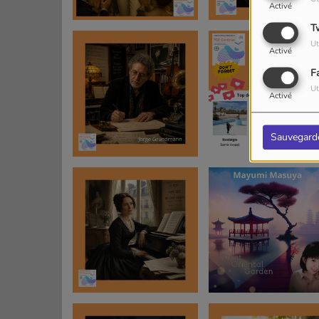
Activé
T
Ut
Activé
F
Ut
Activé
Sauvegard