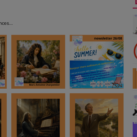
ces...