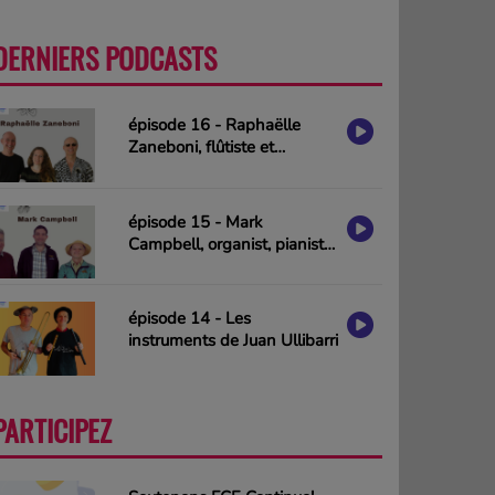
DERNIERS PODCASTS
PLUS
épisode 16 - Raphaëlle
Zaneboni, flûtiste et
compositrice
épisode 15 - Mark
Campbell, organist, pianist
& composer (interview in
english)
épisode 14 - Les
instruments de Juan Ullibarri
PARTICIPEZ
PLUS