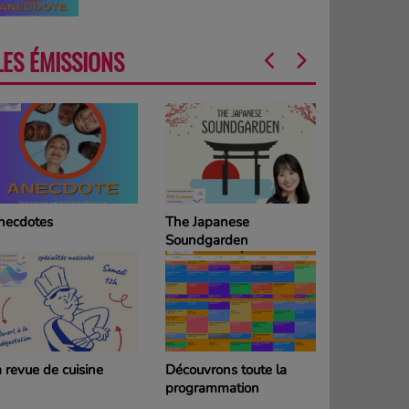
LES ÉMISSIONS
necdotes
The Japanese
La Grille d
Soundgarden
programm
DIMANCH
 revue de cuisine
Découvrons toute la
La Grille d
programmation
programm