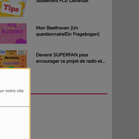
Soutenons FCE Continuo!
Mon Beethoven (Un
questionnaire/Ein Fragebogen)
Devenir SUPERFAN pour
encourager ce projet de radio et
gagner des CD ou des cartes
cadeaux
AGENDA
PLUS
ur notre site