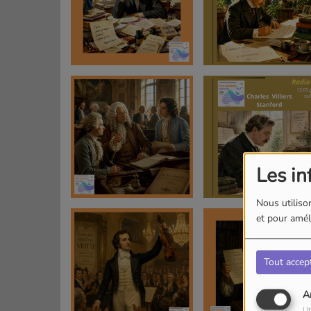
Les in
Nous utilison
et pour améli
Tout accep
A
Ut