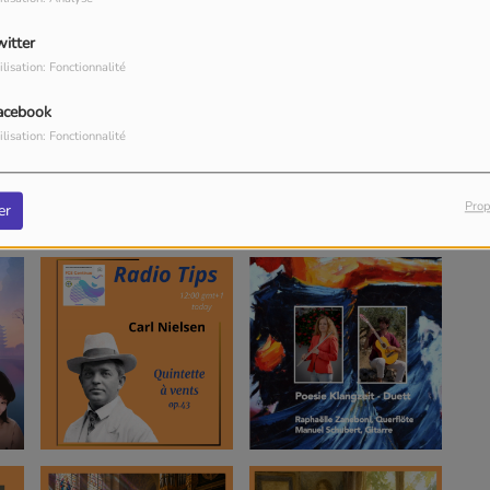
witter
ilisation: Fonctionnalité
acebook
ilisation: Fonctionnalité
Prop
er