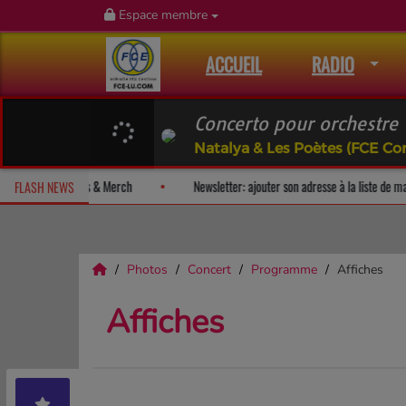
Espace membre
ACCUEIL
RADIO
Concerto pour orchestre
Natalya & Les Poètes (FCE Co
um-surprise!
Fan Releases & Merch
Newsletter: ajouter son adress
FLASH NEWS
Photos
Concert
Programme
Affiches
Affiches