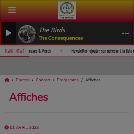
The Birds
The Consequences
cevez un album-surprise!
Fan Releases & Merch
Newsletter: ajout
FLASH NEWS
Photos
Concert
Programme
Affiches
Affiches
01 AVRIL 2023