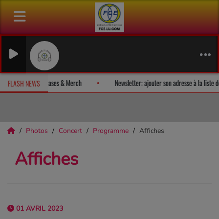
uto
vez un album-surprise!
Fan Releases & Merch
Newsletter: ajouter
FLASH NEWS
Photos
Concert
Programme
Affiches
Affiches
01 AVRIL 2023