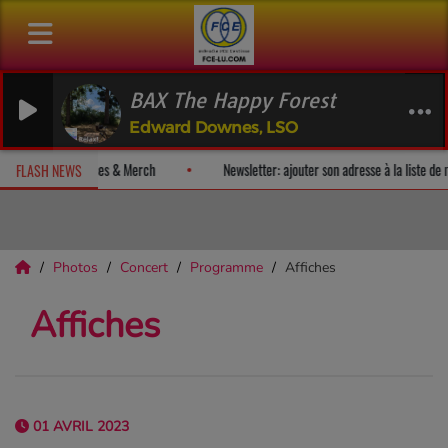
BAX The Happy Forest
Edward Downes, LSO
z un album-surprise!
Fan Releases & Merch
Newsletter: ajouter so
FLASH NEWS
Photos
Concert
Programme
Affiches
Affiches
01 AVRIL 2023