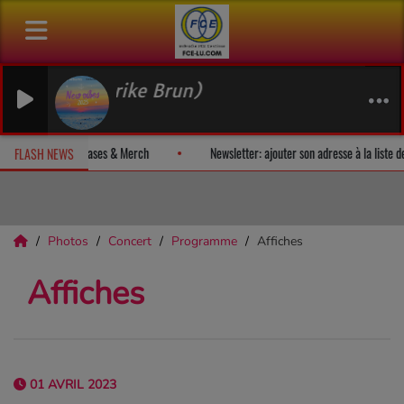
ederike Brun)
evez un album-surprise!
Fan Releases & Merch
Newsletter: ajouter
FLASH NEWS
Photos
Concert
Programme
Affiches
Affiches
01 AVRIL 2023