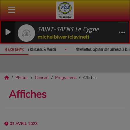
SAINT-SAENS Le Cygne
michelbiwer (clavinet)
et recevez un album-surprise!
Fan Releases & Merch
Newsletter: a
FLASH NEWS
Photos
Concert
Programme
Affiches
Affiches
01 AVRIL 2023